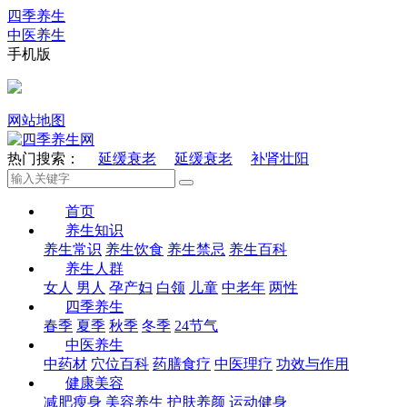
四季养生
中医养生
手机版
网站地图
热门搜索：
延缓衰老
延缓衰老
补肾壮阳
首页
养生知识
养生常识
养生饮食
养生禁忌
养生百科
养生人群
女人
男人
孕产妇
白领
儿童
中老年
两性
四季养生
春季
夏季
秋季
冬季
24节气
中医养生
中药材
穴位百科
药膳食疗
中医理疗
功效与作用
健康美容
减肥瘦身
美容养生
护肤养颜
运动健身