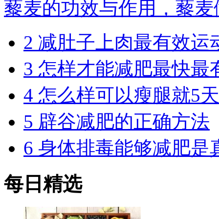
藜麦的功效与作用，藜麦
2
减肚子上肉最有效运
3
怎样才能减肥最快最
4
怎么样可以瘦腿就5
5
辟谷减肥的正确方法
6
身体排毒能够减肥是
每日精选