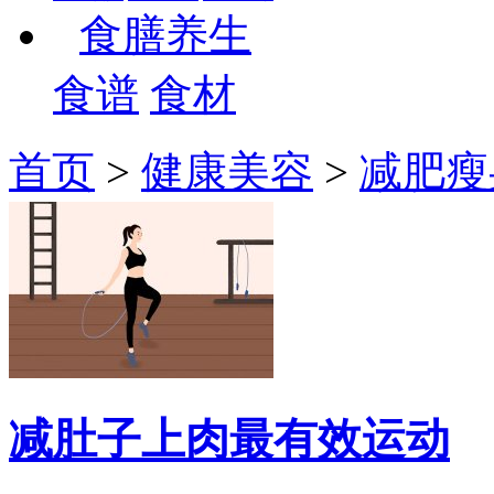
食膳养生
食谱
食材
首页
>
健康美容
>
减肥瘦
减肚子上肉最有效运动