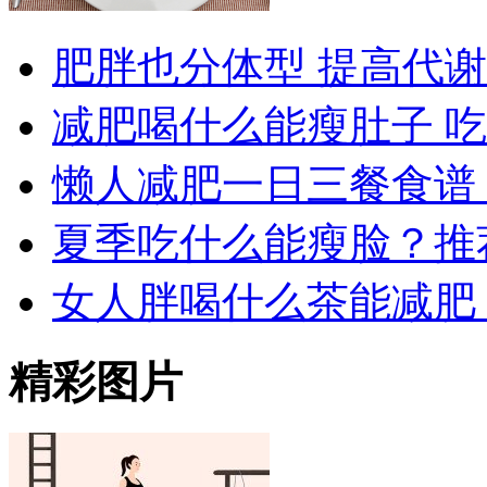
肥胖也分体型 提高代
减肥喝什么能瘦肚子 
懒人减肥一日三餐食谱 
夏季吃什么能瘦脸？推
女人胖喝什么茶能减肥
精彩图片