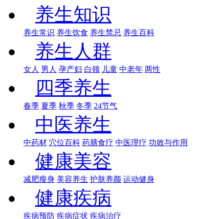
养生知识
养生常识
养生饮食
养生禁忌
养生百科
养生人群
女人
男人
孕产妇
白领
儿童
中老年
两性
四季养生
春季
夏季
秋季
冬季
24节气
中医养生
中药材
穴位百科
药膳食疗
中医理疗
功效与作用
健康美容
减肥瘦身
美容养生
护肤养颜
运动健身
健康疾病
疾病预防
疾病症状
疾病治疗