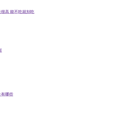
很高 能不吃就别吃
害
处有哪些