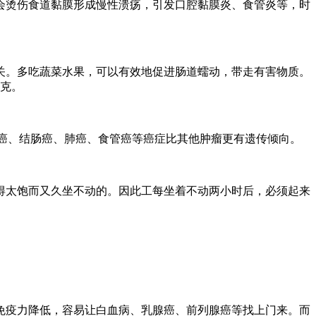
会烫伤食道黏膜形成慢性溃疡，引发口腔黏膜炎、食管炎等，时
关。多吃蔬菜水果，可以有效地促进肠道蠕动，带走有害物质。
5克。
腺癌、结肠癌、肺癌、食管癌等癌症比其他肿瘤更有遗传倾向。
得太饱而又久坐不动的。因此工每坐着不动两小时后，必须起来
。
免疫力降低，容易让白血病、乳腺癌、前列腺癌等找上门来。而