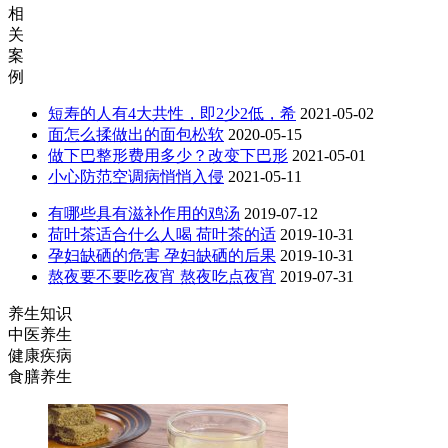
相
关
案
例
短寿的人有4大共性，即2少2低，希
2021-05-02
面怎么揉做出的面包松软
2020-05-15
做下巴整形费用多少？改变下巴形
2021-05-01
小心防范空调病悄悄入侵
2021-05-11
有哪些具有滋补作用的鸡汤
2019-07-12
荷叶茶适合什么人喝 荷叶茶的适
2019-10-31
孕妇缺硒的危害 孕妇缺硒的后果
2019-10-31
熬夜要不要吃夜宵 熬夜吃点夜宵
2019-07-31
养生知识
中医养生
健康疾病
食膳养生