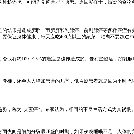
这种趁热吃，可能为食道癌埋下隐患。原因就在于，滚烫的食物
吃的结果是造成肥胖，而肥胖和乳腺癌、前列腺癌等多种癌症有
要保证身体健康，每天应吃400克以上的蔬菜，吃肉不要超过7
否认有约10%~15%的癌症是遗传造成的。像有些癌症，如乳
、脊椎，还会大大增加患癌的几率，像胃癌患者就是因为平时吃
势，称为“夫妻癌”。专家认为，相同的不良生活方式为其祸根
方面夜间是细胞分裂最旺盛的时期，如果夜晚睡眠不足，人体的