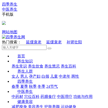
四季养生
中医养生
手机版
网站地图
热门搜索：
延缓衰老
延缓衰老
补肾壮阳
首页
养生知识
养生常识
养生饮食
养生禁忌
养生百科
养生人群
女人
男人
孕产妇
白领
儿童
中老年
两性
四季养生
春季
夏季
秋季
冬季
24节气
中医养生
中药材
穴位百科
药膳食疗
中医理疗
功效与作用
健康美容
减肥瘦身
美容养生
护肤养颜
运动健身