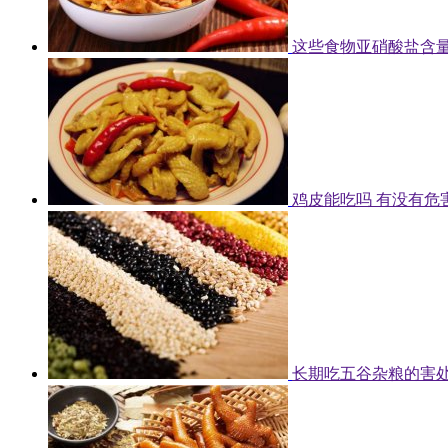
这些食物亚硝酸盐含量
鸡皮能吃吗 有没有危
长期吃五谷杂粮的害