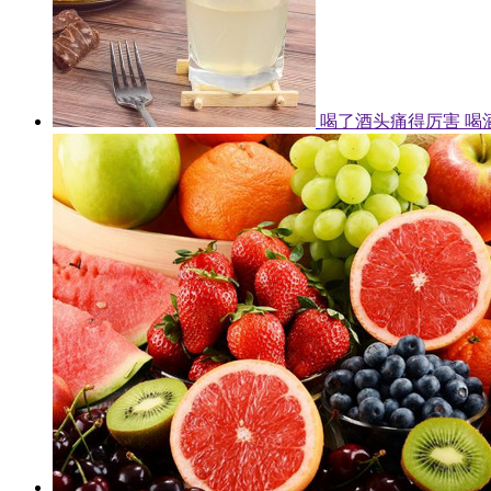
喝了酒头痛得厉害 喝