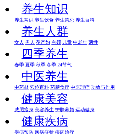
养生知识
养生常识
养生饮食
养生禁忌
养生百科
养生人群
女人
男人
孕产妇
白领
儿童
中老年
两性
四季养生
春季
夏季
秋季
冬季
24节气
中医养生
中药材
穴位百科
药膳食疗
中医理疗
功效与作用
健康美容
减肥瘦身
美容养生
护肤养颜
运动健身
健康疾病
疾病预防
疾病症状
疾病治疗