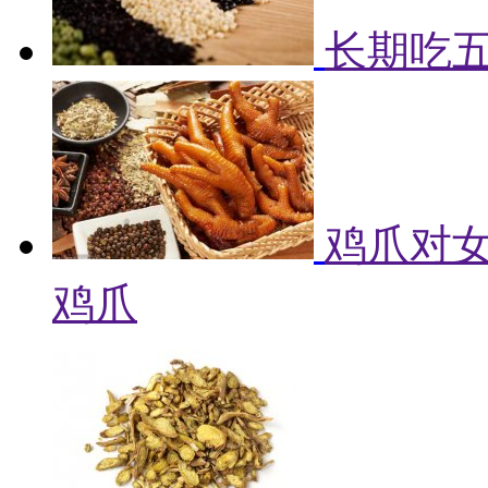
长期吃
鸡爪对女
鸡爪