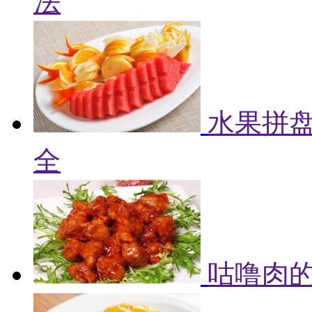
法
水果拼盘
全
咕噜肉的