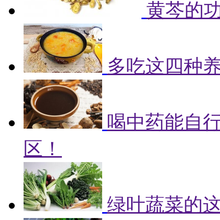
黄芩的
多吃这四种
喝中药能自
区！
绿叶蔬菜的