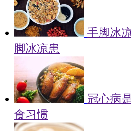
手脚冰凉
脚冰凉患
冠心病是
食习惯