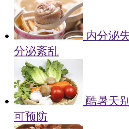
内分泌失
分泌紊乱
酷暑天别
可预防