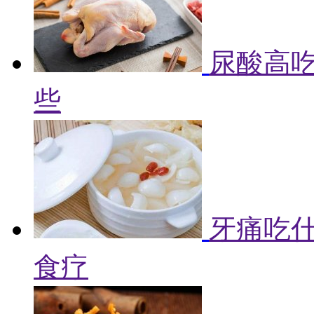
尿酸高吃
些
牙痛吃什
食疗