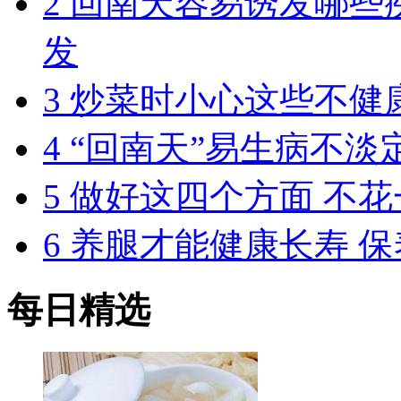
2
回南天容易诱发哪些
发
3
炒菜时小心这些不健
4
“回南天”易生病不淡
5
做好这四个方面 不
6
养腿才能健康长寿 保
每日精选