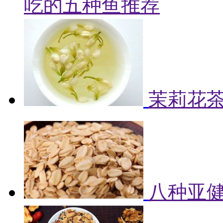
吃的五种鱼推荐
茉莉花
八种亚健