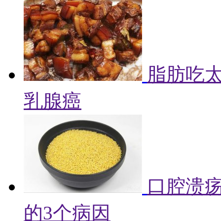
脂肪吃
乳腺癌
口腔溃
的3个病因