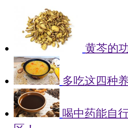
黄芩的
多吃这四种
喝中药能自