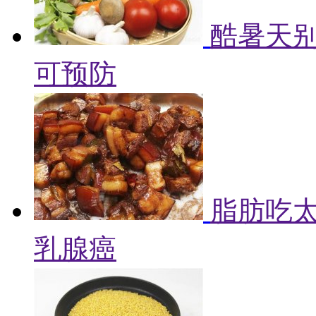
酷暑天别
可预防
脂肪吃
乳腺癌