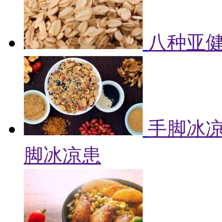
八种亚健
手脚冰凉
脚冰凉患