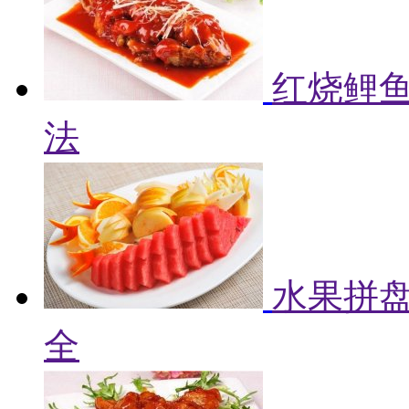
红烧鲤鱼
法
水果拼盘
全