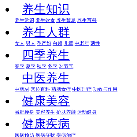
养生知识
养生常识
养生饮食
养生禁忌
养生百科
养生人群
女人
男人
孕产妇
白领
儿童
中老年
两性
四季养生
春季
夏季
秋季
冬季
24节气
中医养生
中药材
穴位百科
药膳食疗
中医理疗
功效与作用
健康美容
减肥瘦身
美容养生
护肤养颜
运动健身
健康疾病
疾病预防
疾病症状
疾病治疗