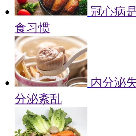
冠心病是
食习惯
内分泌失
分泌紊乱