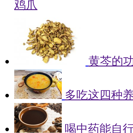
鸡爪
黄芩的
多吃这四种
喝中药能自