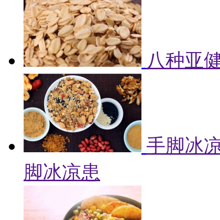
八种亚健
手脚冰凉
脚冰凉患