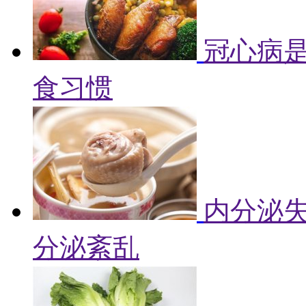
冠心病是
食习惯
内分泌失
分泌紊乱