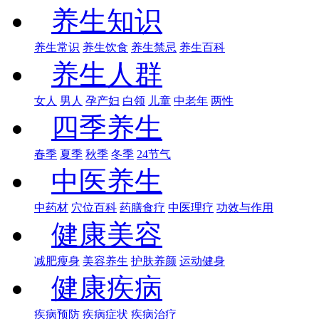
养生知识
养生常识
养生饮食
养生禁忌
养生百科
养生人群
女人
男人
孕产妇
白领
儿童
中老年
两性
四季养生
春季
夏季
秋季
冬季
24节气
中医养生
中药材
穴位百科
药膳食疗
中医理疗
功效与作用
健康美容
减肥瘦身
美容养生
护肤养颜
运动健身
健康疾病
疾病预防
疾病症状
疾病治疗