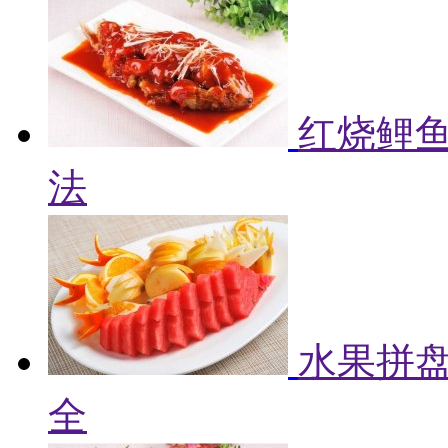
红烧鲤鱼
法
水果拼盘
全