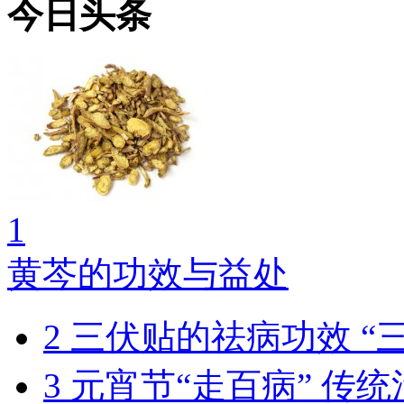
今日头条
1
黄芩的功效与益处
2
三伏贴的祛病功效 “
3
元宵节“走百病” 传