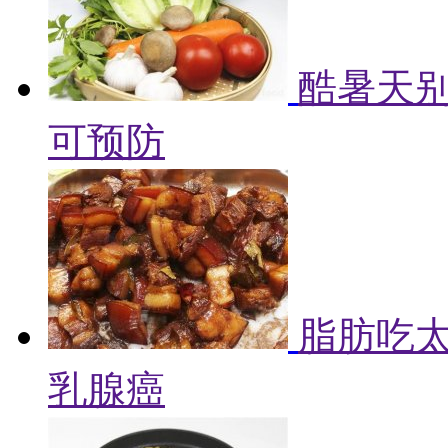
酷暑天别
可预防
脂肪吃
乳腺癌