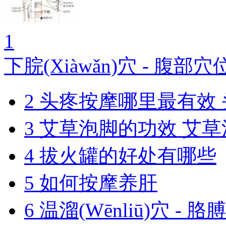
1
下脘(Xiàwǎn)穴 - 腹部穴
2
头疼按摩哪里最有效
3
艾草泡脚的功效 艾
4
拔火罐的好处有哪些
5
如何按摩养肝
6
温溜(Wēnliū)穴 - 