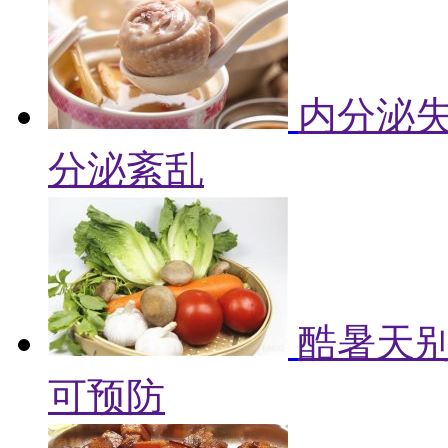
内分泌失
分泌紊乱
酷暑天别
可预防