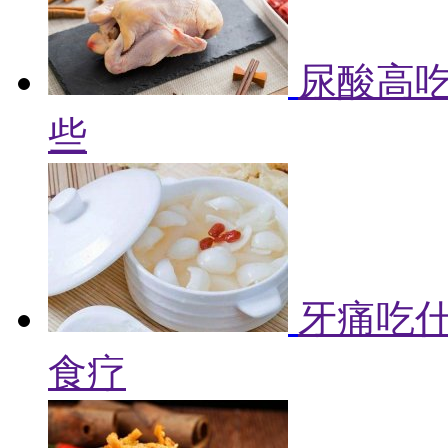
尿酸高吃
些
牙痛吃什
食疗