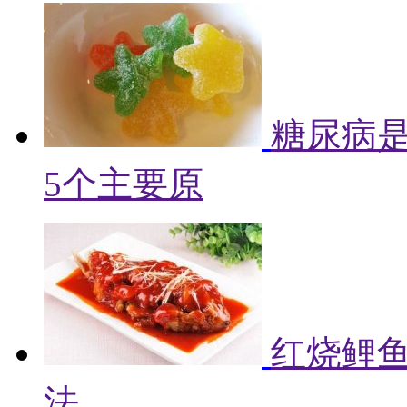
糖尿病
5个主要原
红烧鲤鱼
法