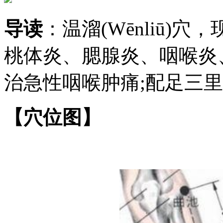
导读
：温溜(Wēnliū)
桃体炎、腮腺炎、咽喉炎
治急性咽喉肿痛;配足三
【穴位图】