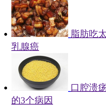
脂肪吃
乳腺癌
口腔溃
的3个病因