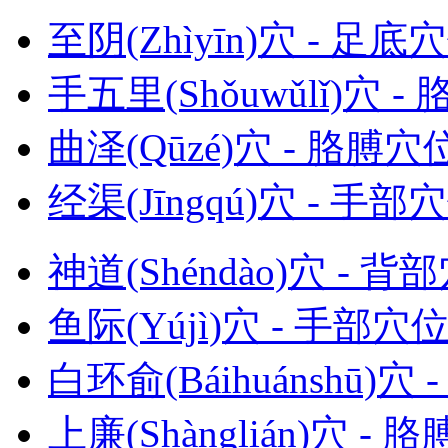
至阴(Zhìyīn)穴 - 足底
手五里(Shǒuwǔlǐ)穴 -
曲泽(Qūzé)穴 - 胳膊穴
经渠(Jīngqú)穴 - 手部
神道(Shéndào)穴 - 背
鱼际(Yújì)穴 - 手部穴
白环俞(Báihuánshū)穴
上廉(Shànglián)穴 - 