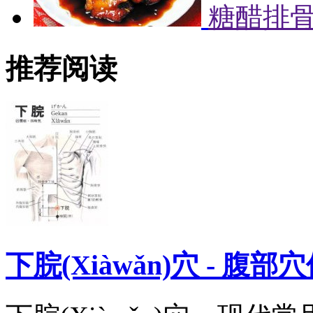
糖醋排
推荐阅读
下脘(Xiàwǎn)穴 - 腹部