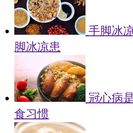
手脚冰凉
脚冰凉患
冠心病是
食习惯