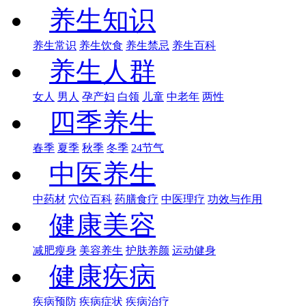
养生知识
养生常识
养生饮食
养生禁忌
养生百科
养生人群
女人
男人
孕产妇
白领
儿童
中老年
两性
四季养生
春季
夏季
秋季
冬季
24节气
中医养生
中药材
穴位百科
药膳食疗
中医理疗
功效与作用
健康美容
减肥瘦身
美容养生
护肤养颜
运动健身
健康疾病
疾病预防
疾病症状
疾病治疗