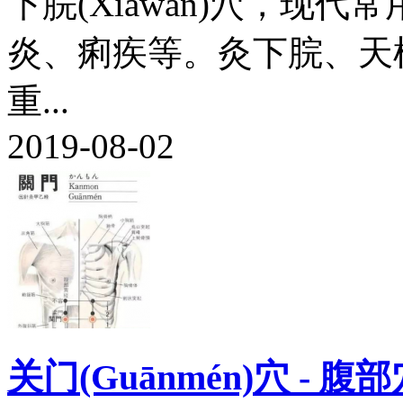
下脘(Xiàwǎn)穴，现
炎、痢疾等。灸下脘、天
重...
2019-08-02
关门(Guānmén)穴 - 腹