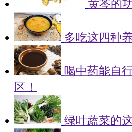
黄芩的
多吃这四种
喝中药能自
区！
绿叶蔬菜的