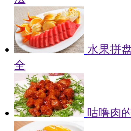
水果拼盘
全
咕噜肉的