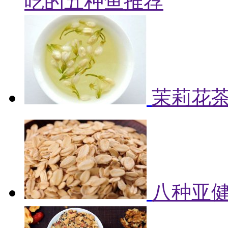
吃的五种鱼推荐
茉莉花
八种亚健