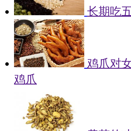
长期吃
鸡爪对女
鸡爪